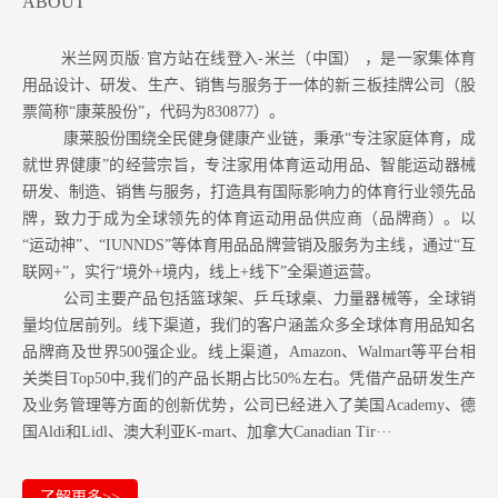
ABOUT
米兰网页版·官方站在线登入-米兰（中国） ，是一家集体育
用品设计、研发、生产、销售与服务于一体的新三板挂牌公司（股
票简称“康莱股份”，代码为830877）。
康莱股份围绕全民健身健康产业链，秉承“专注家庭体育，成
就世界健康”的经营宗旨，专注家用体育运动用品、智能运动器械
研发、制造、销售与服务，打造具有国际影响力的体育行业领先品
牌，致力于成为全球领先的体育运动用品供应商（品牌商）。以
“运动神”、“IUNNDS”等体育用品品牌营销及服务为主线，通过“互
联网+”，实行“境外+境内，线上+线下”全渠道运营。
公司主要产品包括篮球架、乒乓球桌、力量器械等，全球销
量均位居前列。
线下渠道，我们的客户涵盖众多全球体育用品知名
品牌商及世界500强企业。
线上渠道，Amazon
、Walmart等
平台相
关类目Top50中,我们的产品长期占比50%左右。凭借产品研发生产
及业务管理等方面的创新优势，公司已经进入了美国Academy、德
国Aldi和Lidl、澳大利亚K-mart、加拿大Canadian Tir···
了解更多>>