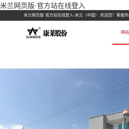
米兰网页版·官方站在线登入
米兰网页版·官方站在线登入-米兰（中国） 欢迎您！客服热线：057
网站