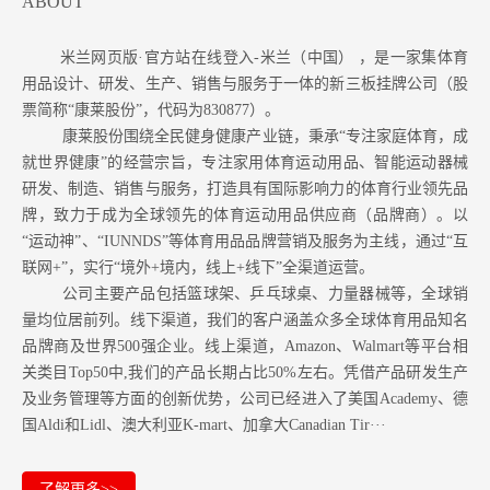
ABOUT
米兰网页版·官方站在线登入-米兰（中国） ，是一家集体育
用品设计、研发、生产、销售与服务于一体的新三板挂牌公司（股
票简称“康莱股份”，代码为830877）。
康莱股份围绕全民健身健康产业链，秉承“专注家庭体育，成
就世界健康”的经营宗旨，专注家用体育运动用品、智能运动器械
研发、制造、销售与服务，打造具有国际影响力的体育行业领先品
牌，致力于成为全球领先的体育运动用品供应商（品牌商）。以
“运动神”、“IUNNDS”等体育用品品牌营销及服务为主线，通过“互
联网+”，实行“境外+境内，线上+线下”全渠道运营。
公司主要产品包括篮球架、乒乓球桌、力量器械等，全球销
量均位居前列。
线下渠道，我们的客户涵盖众多全球体育用品知名
品牌商及世界500强企业。
线上渠道，Amazon
、Walmart等
平台相
关类目Top50中,我们的产品长期占比50%左右。凭借产品研发生产
及业务管理等方面的创新优势，公司已经进入了美国Academy、德
国Aldi和Lidl、澳大利亚K-mart、加拿大Canadian Tir···
了解更多>>