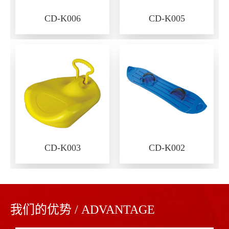
CD-K006
CD-K005
CD-K003
CD-K002
我们的优势 / ADVANTAGE