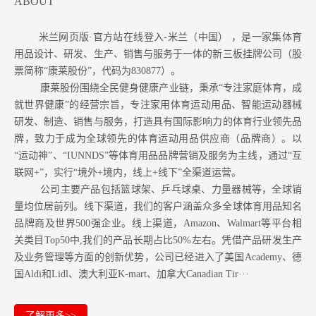
ABOUT
米兰网页版·官方站在线登入-米兰（中国） ，是一家集体育
用品设计、研发、生产、销售与服务于一体的新三板挂牌公司（股
票简称“康莱股份”，代码为830877）。
康莱股份围绕全民健身健康产业链，秉承“专注家庭体育，成
就世界健康”的经营宗旨，专注家用体育运动用品、智能运动器械
研发、制造、销售与服务，打造具有国际影响力的体育行业领先品
牌，致力于成为全球领先的体育运动用品供应商（品牌商）。以
“运动神”、“IUNNDS”等体育用品品牌营销及服务为主线，通过“互
联网+”，实行“境外+境内，线上+线下”全渠道运营。
公司主要产品包括篮球架、乒乓球桌、力量器械等，全球销
量均位居前列。
线下渠道，我们的客户涵盖众多全球体育用品知名
品牌商及世界500强企业。
线上渠道，Amazon
、Walmart等
平台相
关类目Top50中,我们的产品长期占比50%左右。凭借产品研发生产
及业务管理等方面的创新优势，公司已经进入了美国Academy、德
国Aldi和Lidl、澳大利亚K-mart、加拿大Canadian Tir···
了解更多>>