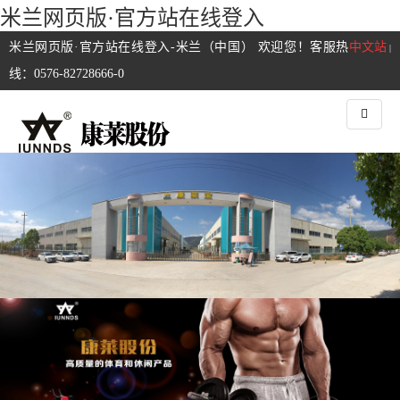
米兰网页版·官方站在线登入
米兰网页版·官方站在线登入-米兰（中国） 欢迎您！客服热
中文站
|
线：0576-82728666-0