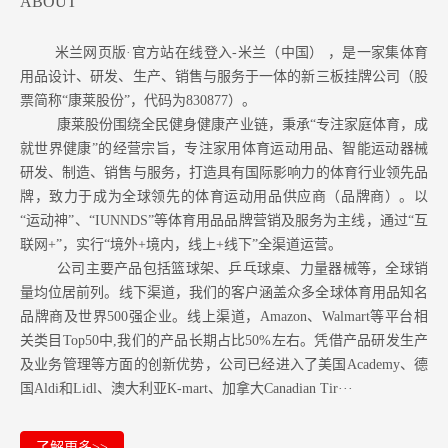
ABOUT
米兰网页版·官方站在线登入-米兰（中国） ，是一家集体育
用品设计、研发、生产、销售与服务于一体的新三板挂牌公司（股
票简称“康莱股份”，代码为830877）。
康莱股份围绕全民健身健康产业链，秉承“专注家庭体育，成
就世界健康”的经营宗旨，专注家用体育运动用品、智能运动器械
研发、制造、销售与服务，打造具有国际影响力的体育行业领先品
牌，致力于成为全球领先的体育运动用品供应商（品牌商）。以
“运动神”、“IUNNDS”等体育用品品牌营销及服务为主线，通过“互
联网+”，实行“境外+境内，线上+线下”全渠道运营。
公司主要产品包括篮球架、乒乓球桌、力量器械等，全球销
量均位居前列。
线下渠道，我们的客户涵盖众多全球体育用品知名
品牌商及世界500强企业。
线上渠道，Amazon
、Walmart等
平台相
关类目Top50中,我们的产品长期占比50%左右。凭借产品研发生产
及业务管理等方面的创新优势，公司已经进入了美国Academy、德
国Aldi和Lidl、澳大利亚K-mart、加拿大Canadian Tir···
了解更多>>