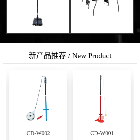
新产品推荐 / New Product
CD-W002
CD-W001