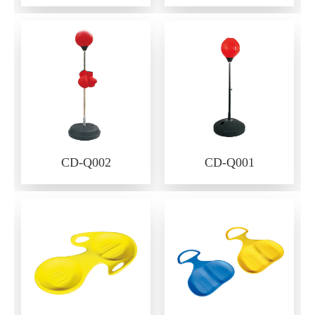
CD-Q002
CD-Q001