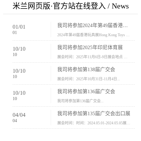
米兰网页版·官方站在线登入 / News
我司将参加2024年第49届香港玩具展Hong Kong Toys & Games Fair 欢迎新···
01
/
01
01
2024年第49届香港玩具展Hong Kong Toys & Games Fair摊位号：5con-005展会时间：2024年1月8日-1月11日展会地址：香港会议展览中心...
我司将参加2025年印尼体育展
10
/
10
10
展会时间：2025年11月6日-9日展会地点 ：印尼会展中心...
我司将参加第138届广交会
10
/
10
10
展会时间：2025年10月31日-11月4日...
我司将参加第136届广交会
10
/
10
10
我司将参加第136届广交会...
我司将参加第135届广交会出口展
04
/
04
04
展会时间：时间：2024.05.01-2024.05.05展会地址：中国进出口商品交易会展馆福建康莱宝公司展位号12.1G37-38、H11-12，浙江康莱宝展位号17.1B23-24、C19-20...