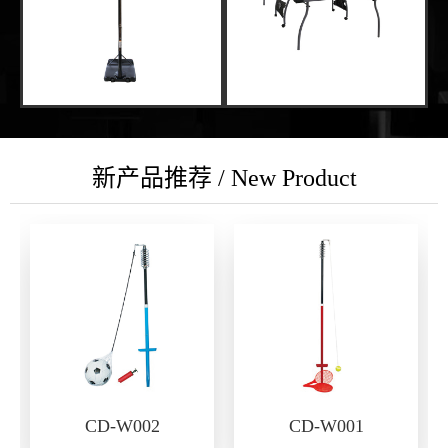
新产品推荐 / New Product
CD-W002
CD-W001