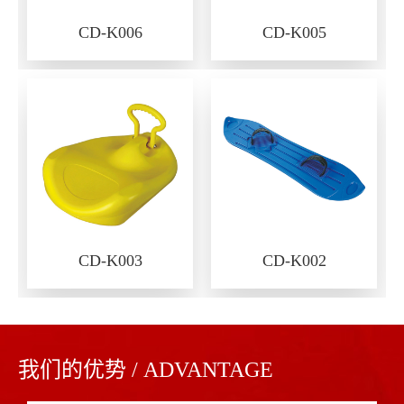
CD-K006
CD-K005
CD-K003
CD-K002
我们的优势 / ADVANTAGE