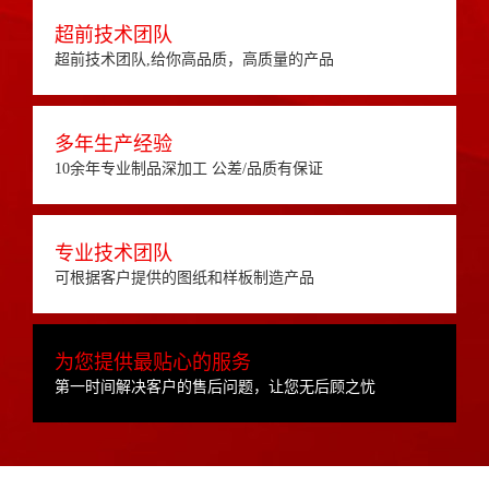
超前技术团队
超前技术团队,给你高品质，高质量的产品
多年生产经验
10余年专业制品深加工 公差/品质有保证
专业技术团队
可根据客户提供的图纸和样板制造产品
为您提供最贴心的服务
第一时间解决客户的售后问题，让您无后顾之忧