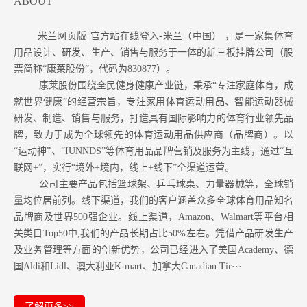
ABOUT
米兰网页版·官方站在线登入-米兰（中国） ，是一家集体育
用品设计、研发、生产、销售与服务于一体的新三板挂牌公司（股
票简称“康莱股份”，代码为830877）。
康莱股份围绕全民健身健康产业链，秉承“专注家庭体育，成
就世界健康”的经营宗旨，专注家用体育运动用品、智能运动器械
研发、制造、销售与服务，打造具有国际影响力的体育行业领先品
牌，致力于成为全球领先的体育运动用品供应商（品牌商）。以
“运动神”、“IUNNDS”等体育用品品牌营销及服务为主线，通过“互
联网+”，实行“境外+境内，线上+线下”全渠道运营。
公司主要产品包括篮球架、乒乓球桌、力量器械等，全球销
量均位居前列。
线下渠道，我们的客户涵盖众多全球体育用品知名
品牌商及世界500强企业。
线上渠道，Amazon
、Walmart等
平台相
关类目Top50中,我们的产品长期占比50%左右。凭借产品研发生产
及业务管理等方面的创新优势，公司已经进入了美国Academy、德
国Aldi和Lidl、澳大利亚K-mart、加拿大Canadian Tir···
了解更多>>