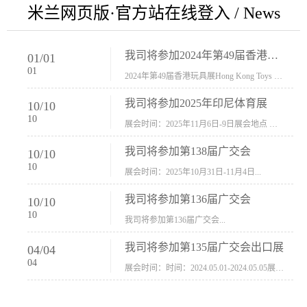
米兰网页版·官方站在线登入 / News
我司将参加2024年第49届香港玩具展Hong Kong Toys & Games Fair 欢迎新···
01
/
01
01
2024年第49届香港玩具展Hong Kong Toys & Games Fair摊位号：5con-005展会时间：2024年1月8日-1月11日展会地址：香港会议展览中心...
我司将参加2025年印尼体育展
10
/
10
10
展会时间：2025年11月6日-9日展会地点 ：印尼会展中心...
我司将参加第138届广交会
10
/
10
10
展会时间：2025年10月31日-11月4日...
我司将参加第136届广交会
10
/
10
10
我司将参加第136届广交会...
我司将参加第135届广交会出口展
04
/
04
04
展会时间：时间：2024.05.01-2024.05.05展会地址：中国进出口商品交易会展馆福建康莱宝公司展位号12.1G37-38、H11-12，浙江康莱宝展位号17.1B23-24、C19-20...