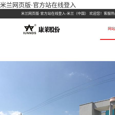
米兰网页版·官方站在线登入
米兰网页版·官方站在线登入-米兰（中国） 欢迎您！客服热线：057
网站