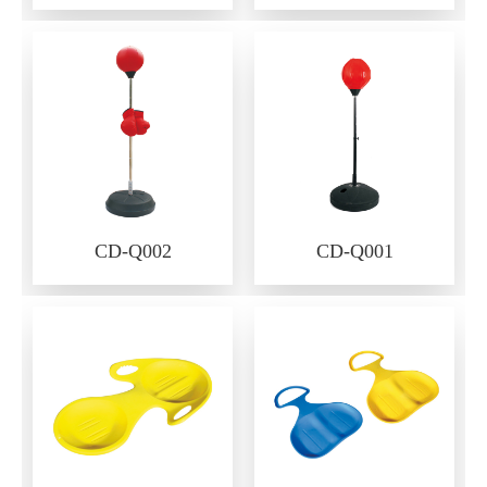
CD-Q002
CD-Q001