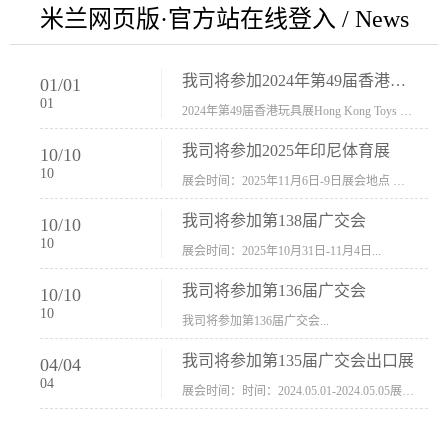
米兰网页版·官方站在线登入 / News
我司将参加2024年第49届香港玩具展Hong Kong Toys & Games Fair 欢迎新···
01
/
01
01
2024年第49届香港玩具展Hong Kong Toys & Games Fair摊位号：5con-005展会时间：2024年1月8日-1月11日展会地址：香港会议展览中心...
我司将参加2025年印尼体育展
10
/
10
10
展会时间：2025年11月6日-9日展会地点 ：印尼会展中心...
我司将参加第138届广交会
10
/
10
10
展会时间：2025年10月31日-11月4日...
我司将参加第136届广交会
10
/
10
10
我司将参加第136届广交会...
我司将参加第135届广交会出口展
04
/
04
04
展会时间：时间：2024.05.01-2024.05.05展会地址：中国进出口商品交易会展馆福建康莱宝公司展位号12.1G37-38、H11-12，浙江康莱宝展位号17.1B23-24、C19-20...