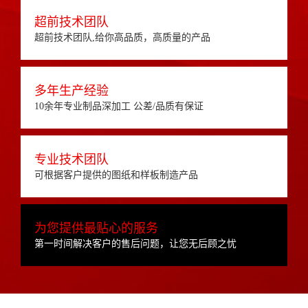
超前技术团队
超前技术团队,给你高品质，高质量的产品
多年生产经验
10余年专业制品深加工 公差/品质有保证
专业技术团队
可根据客户提供的图纸和样板制造产品
为您提供最贴心的服务
第一时间解决客户的售后问题，让您无后顾之忧