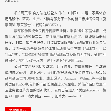
ABOUT
米兰网页版·官方站在线登入-米兰（中国） ，是一家集体育
用品设计、研发、生产、销售与服务于一体的新三板挂牌公司（股
票简称“康莱股份”，代码为830877）。
康莱股份围绕全民健身健康产业链，秉承“专注家庭体育，成
就世界健康”的经营宗旨，专注家用体育运动用品、智能运动器械
研发、制造、销售与服务，打造具有国际影响力的体育行业领先品
牌，致力于成为全球领先的体育运动用品供应商（品牌商）。以
“运动神”、“IUNNDS”等体育用品品牌营销及服务为主线，通过“互
联网+”，实行“境外+境内，线上+线下”全渠道运营。
公司主要产品包括篮球架、乒乓球桌、力量器械等，全球销
量均位居前列。
线下渠道，我们的客户涵盖众多全球体育用品知名
品牌商及世界500强企业。
线上渠道，Amazon
、Walmart等
平台相
关类目Top50中,我们的产品长期占比50%左右。凭借产品研发生产
及业务管理等方面的创新优势，公司已经进入了美国Academy、德
国Aldi和Lidl、澳大利亚K-mart、加拿大Canadian Tir···
了解更多>>